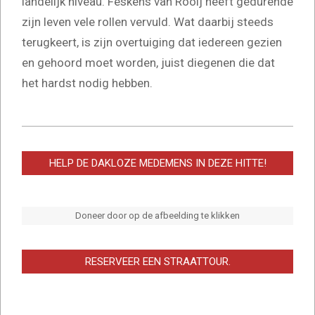
landelijk niveau. Feskens van Rooij heeft gedurende
zijn leven vele rollen vervuld. Wat daarbij steeds
terugkeert, is zijn overtuiging dat iedereen gezien
en gehoord moet worden, juist diegenen die dat
het hardst nodig hebben.
2026-
06-
HELP DE DAKLOZE MEDEMENS IN DEZE HITTE!
24
Doneer door op de afbeelding te klikken
RESERVEER EEN STRAATTOUR.