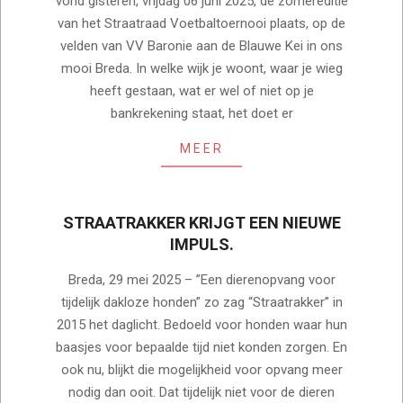
vond gisteren, vrijdag 06 juni 2025, de zomereditie
08
van het Straatraad Voetbaltoernooi plaats, op de
velden van VV Baronie aan de Blauwe Kei in ons
mooi Breda. In welke wijk je woont, waar je wieg
heeft gestaan, wat er wel of niet op je
bankrekening staat, het doet er
MEER
STRAATRAKKER KRIJGT EEN NIEUWE
IMPULS.
2025-
Breda, 29 mei 2025 – ”Een dierenopvang voor
05-
tijdelijk dakloze honden” zo zag “Straatrakker” in
29
2015 het daglicht. Bedoeld voor honden waar hun
baasjes voor bepaalde tijd niet konden zorgen. En
ook nu, blijkt die mogelijkheid voor opvang meer
nodig dan ooit. Dat tijdelijk niet voor de dieren