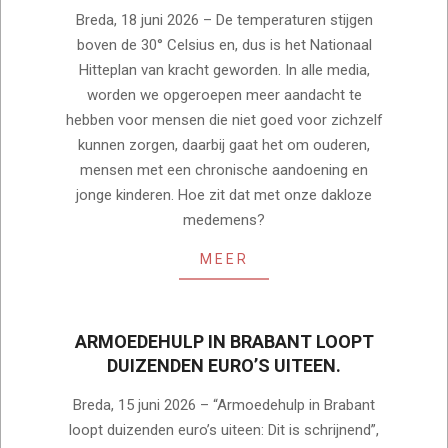
2026-
Breda, 18 juni 2026 – De temperaturen stijgen
06-
boven de 30° Celsius en, dus is het Nationaal
19
Hitteplan van kracht geworden. In alle media,
worden we opgeroepen meer aandacht te
hebben voor mensen die niet goed voor zichzelf
kunnen zorgen, daarbij gaat het om ouderen,
mensen met een chronische aandoening en
jonge kinderen. Hoe zit dat met onze dakloze
medemens?
MEER
ARMOEDEHULP IN BRABANT LOOPT
DUIZENDEN EURO’S UITEEN.
2026-
Breda, 15 juni 2026 – “Armoedehulp in Brabant
06-
loopt duizenden euro’s uiteen: Dit is schrijnend”,
15