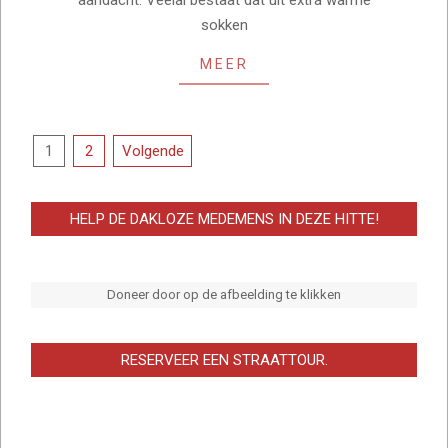
aandacht. Veelal bestaat dat uit extra warme
sokken
MEER
BERICHTEN
1
2
Volgende
PAGINERING
HELP DE DAKLOZE MEDEMENS IN DEZE HITTE!
Doneer door op de afbeelding te klikken
RESERVEER EEN STRAATTOUR.