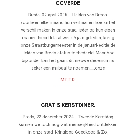
GOVERDE
2025-
Breda, 02 april 2025 – Helden van Breda,
04-
voorheen elke maand hun verhaal en hoe zij het
02
verschil maken in onze stad, ieder op hun eigen
manier. Inmiddels al weer 5 jaar geleden, kreeg
onze Straatburgemeester in de januari-editie de
Helden van Breda status toebedeeld. Maar hoe
bijzonder kan het gaan, dit nieuwe decenium is
zeker een mijlpaal te noemen……onze
MEER
GRATIS KERSTDINER.
2024-
Breda, 22 december 2024. –Tweede Kerstdag
12-
kunnen we toch nog wat menselijkheid ontdekken
22
in onze stad. Kringloop Goedkoop & Zo,