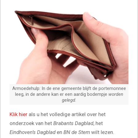
Armoedehulp
in
Brabant
loopt
duizenden
euro’s
uiteen.
Armoedehulp: In de ene gemeente blijft de portemonnee
leeg, in de andere kan er een aardig bodempje
worden
gelegd.
Klik hier
als u het volledige artikel over het
onderzoek van het
Brabants Dagblad
, het
Eindhoven’s Dagblad
en
BN de Stem
wilt lezen.