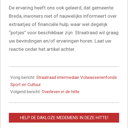
De ervaring heeft ons ook geleerd, dat gemeente
Breda, inwoners niet of nauwelijks informeert over
extraatjes of financiële hulp, waar wel degelijk
“potjes” voor beschikbaar zijn. Straatraad wil graag
uw bevindingen en/of ervaringen horen. Laat uw
reactie onder het artikel achter.
2026-
06-
Vorig bericht:
Straatraad intermediair Volwassenenfonds
15
Sport en Cultuur.
Volgend bericht:
Overleven in de hitte.
HELP DE DAKLOZE MEDEMENS IN DEZE HITTE!