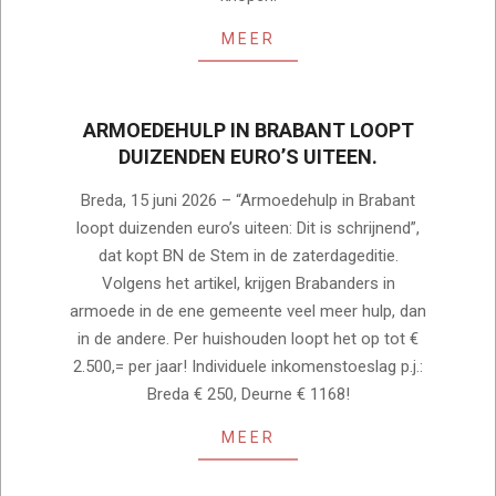
MEER
ARMOEDEHULP IN BRABANT LOOPT
DUIZENDEN EURO’S UITEEN.
2026-
Breda, 15 juni 2026 – “Armoedehulp in Brabant
06-
loopt duizenden euro’s uiteen: Dit is schrijnend”,
15
dat kopt BN de Stem in de zaterdageditie.
Volgens het artikel, krijgen Brabanders in
armoede in de ene gemeente veel meer hulp, dan
in de andere. Per huishouden loopt het op tot €
2.500,= per jaar! Individuele inkomenstoeslag p.j.:
Breda € 250, Deurne € 1168!
MEER