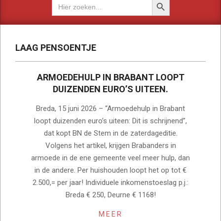
Zoek
naar:
LAAG PENSOENTJE
ARMOEDEHULP IN BRABANT LOOPT
DUIZENDEN EURO’S UITEEN.
2026-
Breda, 15 juni 2026 – “Armoedehulp in Brabant
06-
loopt duizenden euro’s uiteen: Dit is schrijnend”,
15
dat kopt BN de Stem in de zaterdageditie.
Volgens het artikel, krijgen Brabanders in
armoede in de ene gemeente veel meer hulp, dan
in de andere. Per huishouden loopt het op tot €
2.500,= per jaar! Individuele inkomenstoeslag p.j.:
Breda € 250, Deurne € 1168!
MEER