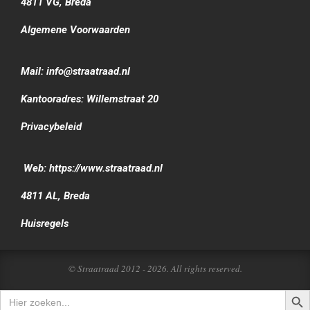
4811 VG, Breda
Algemene Voorwaarden
Mail: info@straatraad.nl
Kantooradres: Willemstraat 20
Privacybeleid
Web: https://www.straatraad.nl
4811 AL, Breda
Huisregels
© Straatraad 2012 - 2026. All rights reserved.
Zoek
Zoek
naar: