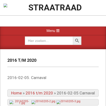
Ga
naar
STRAATRAAD
de
inhoud
Primair
Menu
navigatiemenu
Zoekknop
Zoek
naar:
2016 T/M 2020
2016-02-05. Carnaval
Home
»
2016 t/m 2020
»
2016-02-05 Carnaval